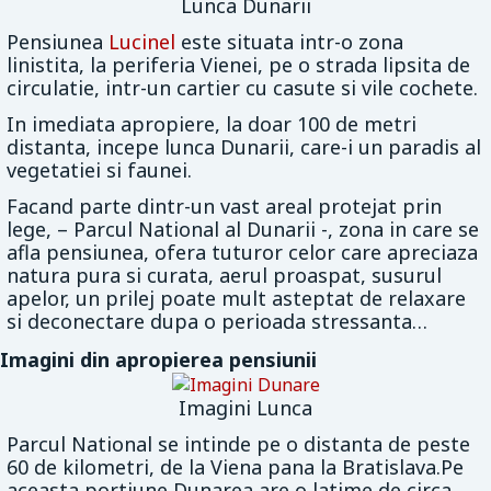
Lunca Dunarii
Pensiunea
Lucinel
este situata intr-o zona
linistita, la periferia Vienei, pe o strada lipsita de
circulatie, intr-un cartier cu casute si vile cochete.
In imediata apropiere, la doar 100 de metri
distanta, incepe lunca Dunarii, care-i un paradis al
vegetatiei si faunei.
Facand parte dintr-un vast areal protejat prin
lege, – Parcul National al Dunarii -, zona in care se
afla pensiunea, ofera tuturor celor care apreciaza
natura pura si curata, aerul proaspat, susurul
apelor, un prilej poate mult asteptat de relaxare
si deconectare dupa o perioada stressanta…
Imagini din apropierea pensiunii
Imagini Lunca
Parcul National se intinde pe o distanta de peste
60 de kilometri, de la Viena pana la Bratislava.Pe
aceasta portiune Dunarea are o latime de circa