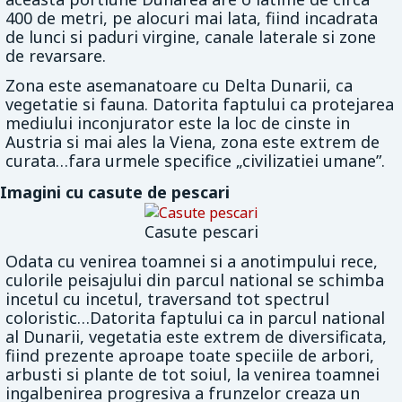
400 de metri, pe alocuri mai lata, fiind incadrata
de lunci si paduri virgine, canale laterale si zone
de revarsare.
Zona este asemanatoare cu Delta Dunarii, ca
vegetatie si fauna. Datorita faptului ca protejarea
mediului inconjurator este la loc de cinste in
Austria si mai ales la Viena, zona este extrem de
curata…fara urmele specifice „civilizatiei umane”.
Imagini cu casute de pescari
Casute pescari
Odata cu venirea toamnei si a anotimpului rece,
culorile peisajului din parcul national se schimba
incetul cu incetul, traversand tot spectrul
coloristic…Datorita faptului ca in parcul national
al Dunarii, vegetatia este extrem de diversificata,
fiind prezente aproape toate speciile de arbori,
arbusti si plante de tot soiul, la venirea toamnei
ingalbenirea progresiva a frunzelor creaza un