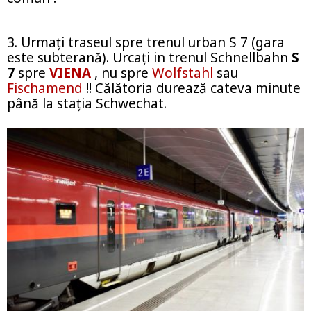
3. Urmaţi traseul spre trenul urban S 7 (gara
este subterană). Urcaţi in trenul Schnellbahn
S
7
spre
VIENA
, nu spre
Wolfstahl
sau
Fischamend
!! Călătoria durează cateva minute
până la staţia Schwechat.