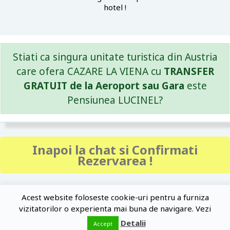
hotel !
Stiati ca singura unitate turistica din Austria
care ofera CAZARE LA VIENA cu
TRANSFER
GRATUIT de la Aeroport sau Gara
este
Pensiunea LUCINEL?
Inapoi la chat si Confirmati
Rezervarea !
Acest website foloseste cookie-uri pentru a furniza
© 2026 - Cazare VIENA. Cazare AUSTRIA - PENSIUNEA LUCINEL
vizitatorilor o experienta mai buna de navigare. Vezi
Detalii
Accept