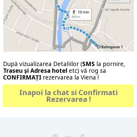
După vizualizarea Detaliilor (
SMS
la pornire,
Traseu şi Adresa
hotel
etc) vă rog sa
CONFIRMAŢI
rezervarea la Viena !
Inapoi la chat si Confirmati
Rezervarea !