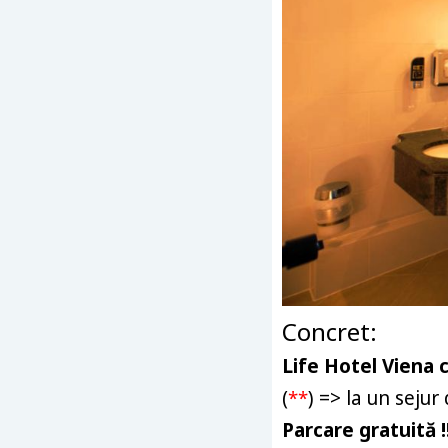
Concret:
Life Hotel Viena 
(
**
) => la un seju
Parcare gratuită 