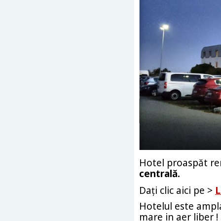
Hotel proaspăt reno
centrală.
Dați clic aici pe >
L
Hotelul este ampla
mare in aer liber !