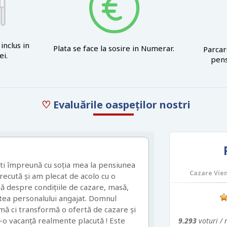
inclus in
Plata se face la sosire in Numerar.
Parcar
i.
pens
♡
Evaluările oaspeților nostri
ti împreună cu soția mea la pensiunea
Cazare Vien
recută și am plecat de acolo cu o
ă despre condițiile de cazare, masă,
atea personalului angajat. Domnul
mă ci transformă o ofertă de cazare și
-o vacanță realmente placută ! Este
9.293
voturi /