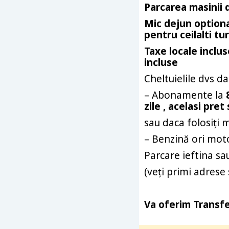
Parcarea masinii 
Mic dejun optional
pentru ceilalti turi
Taxe locale incluse
incluse
Cheltuielile dvs
da
– Abonamente la
zile , acelasi pr
sau daca folosiți
– Benzină ori mot
Parcare ieftina sau
(
veți primi adrese 
Va oferim Transfe