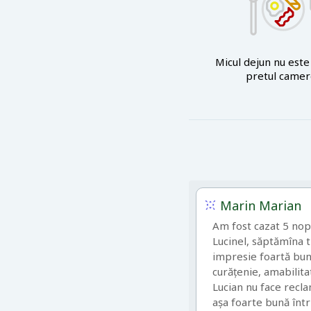
Micul dejun nu este 
pretul camere
Marin Marian
Am fost cazat 5 nop
Lucinel, săptămîna t
impresie foartă bun
curățenie, amabilit
Lucian nu face recla
așa foarte bună într