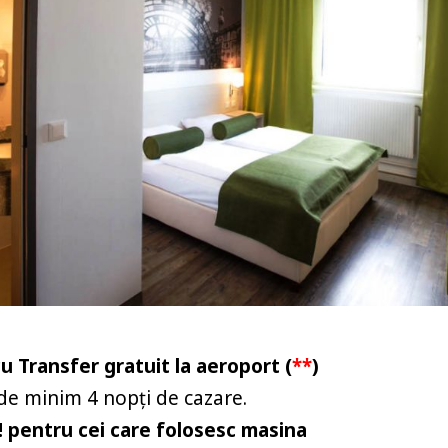
cu Transfer
gratuit
la aeroport (
**
)
r de minim 4 nopți de cazare.
!! pentru cei care folosesc masina