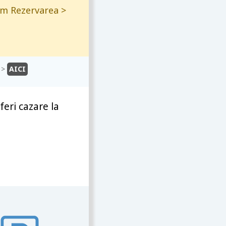
ăm Rezervarea >
” >
AICI
eri cazare la