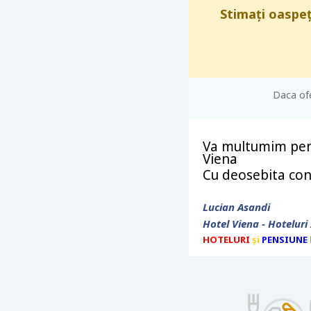
Stimați oaspeț
Daca ofe
Va multumim pent
Viena
Cu deosebita con
Lucian Asandi
Hotel Viena - Hoteluri 
HOTELURI
și
PENSIUNE