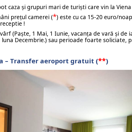
ot caza și grupuri mari de turiști care vin la Viena
*
mâni prețul camerei (
) este cu ca 15-20 euro/noa
 receptie !
ârf (Paște, 1 Mai, 1 Iunie, vacanța de vară și de i
luna Decembrie.) sau perioade foarte soliciate, p
**
a – Transfer aeroport gratuit (
)