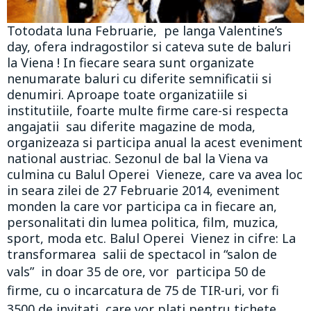
Totodata luna Februarie, pe langa Valentine’s
day, ofera indragostilor si cateva sute de baluri
la Viena ! In fiecare seara sunt organizate
nenumarate baluri cu diferite semnificatii si
denumiri. Aproape toate organizatiile si
institutiile, foarte multe firme care-si respecta
angajatii sau diferite magazine de moda,
organizeaza si participa anual la acest eveniment
national austriac. Sezonul de bal la Viena va
culmina cu Balul Operei Vieneze, care va avea loc
in seara zilei de 27 Februarie 2014, eveniment
monden la care vor participa ca in fiecare an,
personalitati din lumea politica, film, muzica,
sport, moda etc. Balul Operei Vienez in cifre: La
transformarea salii de spectacol in “salon de
vals” in
doar 35 de ore,
vor participa 50 de
firme, cu o incarcatura de 75 de TIR-uri, vor fi
3500 de invitati, care vor plati pentru tichete