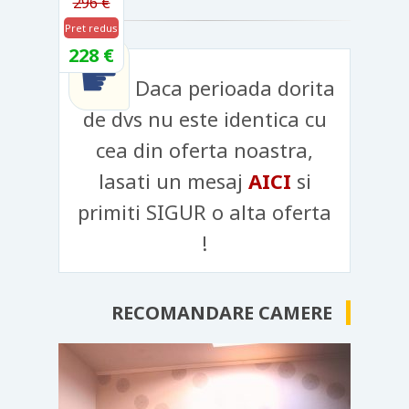
296 €
Pret redus
228 €
☛
Daca perioada dorita
de dvs nu este identica cu
cea din oferta noastra,
lasati un mesaj
AICI
si
primiti SIGUR o alta oferta
!
RECOMANDARE CAMERE