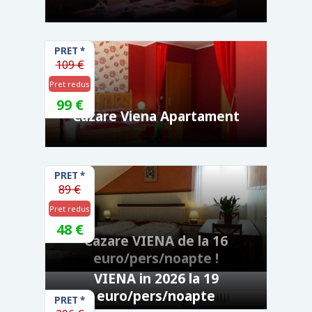
PRET
*
109 €
Pret redus
99 €
Cazare Viena Apartament
PRET
*
89 €
Pret redus
48 €
Cazare VIENA de la 16
euro/pers/noapte !
VIENA in 2026 la 19
euro/pers/noapte
PRET
*