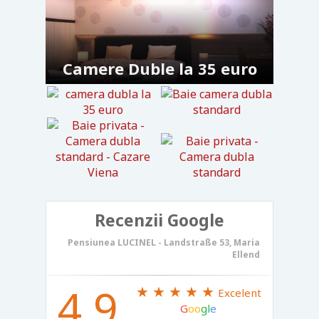
Camere Duble la 35 euro
Recenzii Google
Pensiunea LUCINEL - Landstraße 53, Maria
Ellend
4,9
★ ★ ★ ★ ★
Excelent
G
oo
gl
e