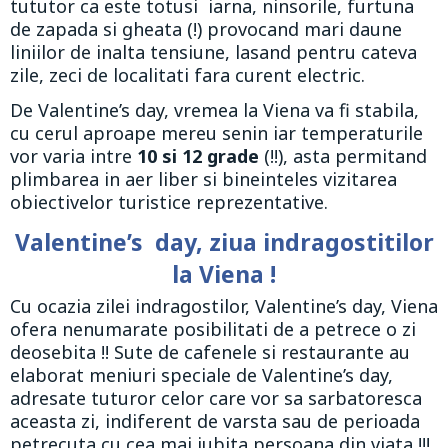
tututor ca este totusi iarna, ninsorile, furtuna
de zapada si gheata (!) provocand mari daune
liniilor de inalta tensiune, lasand pentru cateva
zile, zeci de localitati fara curent electric.
De Valentine’s day, vremea la Viena va fi stabila,
cu cerul aproape mereu senin iar temperaturile
vor varia intre
10 si 12 grade
(!!), asta permitand
plimbarea in aer liber si bineinteles vizitarea
obiectivelor turistice reprezentative.
Valentine’s day, ziua indragostitilor
la Viena !
Cu ocazia zilei indragostilor, Valentine’s day, Viena
ofera nenumarate posibilitati de a petrece o zi
deosebita !! Sute de cafenele si restaurante au
elaborat meniuri speciale de Valentine’s day,
adresate tuturor celor care vor sa sarbatoresca
aceasta zi, indiferent de varsta sau de perioada
petrecuta cu cea mai iubita persoana din viata !!!